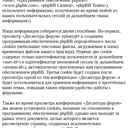
«они», «программное обеспечение phpBB»,
«www.phpbb.com», «phpBB Limited», «phpBB Teams»)
используют информацию, полученную во время любой из
ваших пользовательских сессий (в дальнейшем «ваша
информация»).
Ваша информация собирается двумя способами. Во-первых,
просмотр «Десантура форум» приведёт к созданию
программным обеспечением phpBB определённого числа
cookies (небольшие текстовые файлы, загружаемые в папку
временных файлов вашего браузера). Первые две cookie
содержат только идентификатор пользователя (в дальнейшем
«user-id») и идентификатор анонимной сессии (в дальнейшем
«session-id»), автоматически присвоенные вам программным
обеспечением phpBB. Третья cookie будет создана после
просмотра одной из тем конференции «Десантура форум» и
будет использоваться для хранения информации о прочтённых
вами темах, повышая таким образом удобство работы с
форумами.
Также во время просмотра конференции «Десантура форум»
мы можем установить cookies, внешние по отношению к
программному обеспечению phpBB, однако они выходят за
рамки этого документа, целью которого является
рассмотрение страниц, созданных исключительно