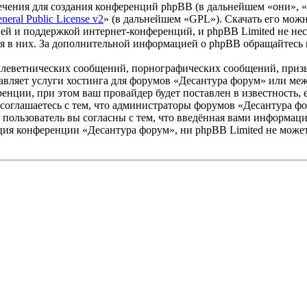
чения для создания конференций phpBB (в дальнейшем «они», 
eral Public License v2
» (в дальнейшем «GPL»). Скачать его мож
ей и поддержкой интернет-конференций, и phpBB Limited не нес
ия в них. За дополнительной информацией о phpBB обращайтесь
клеветнических сообщений, порнографических сообщений, приз
тавляет услуги хостинга для форумов «Десантура форум» или м
нции, при этом ваш провайдер будет поставлен в известность, 
соглашаетесь с тем, что администраторы форумов «Десантура фо
пользователь вы согласны с тем, что введённая вами информация
ия конференции «Десантура форум», ни phpBB Limited не может 