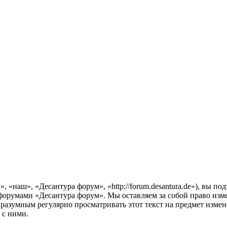
 «наш», «Десантура форум», «http://forum.desantura.de»), вы п
ь форумами «Десантура форум». Мы оставляем за собой право изме
 разумным регулярно просматривать этот текст на предмет изме
 с ними.