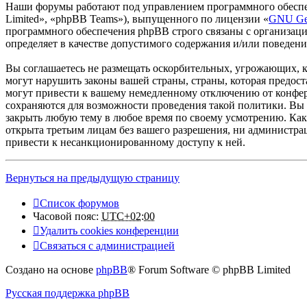
Наши форумы работают под управлением программного обеспе
Limited», «phpBB Teams»), выпущенного по лицензии «
GNU Gen
программного обеспечения phpBB строго связаны с организаци
определяет в качестве допустимого содержания и/или поведен
Вы соглашаетесь не размещать оскорбительных, угрожающих, 
могут нарушить законы вашей страны, страны, которая предос
могут привести к вашему немедленному отключению от конфере
сохраняются для возможности проведения такой политики. Вы 
закрыть любую тему в любое время по своему усмотрению. Как 
открыта третьим лицам без вашего разрешения, ни администрац
привести к несанкционированному доступу к ней.
Вернуться на предыдущую страницу
Список форумов
Часовой пояс:
UTC+02:00
Удалить cookies конференции
Связаться с администрацией
Создано на основе
phpBB
® Forum Software © phpBB Limited
Русская поддержка phpBB